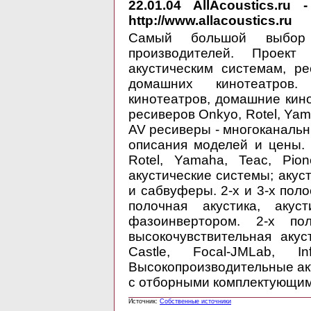
22.01.04
AllAcoustics.ru 
http://www.allacoustics.ru
Самый большой выбор
производителей. Проект
акустическим системам, р
домашних кинотеатров
кинотеатров, домашние кин
ресиверов Onkyo, Rotel, Yam
AV ресиверы - многоканаль
описания моделей и цены.
Rotel, Yamaha, Teac, Pio
акустические системы; акус
и сабвуферы. 2-х и 3-х поло
полочная акустика, акус
фазоинвертором. 2-х по
высокочувствительная акус
Castle, Focal-JMLab, I
Высокопроизводительные а
с отборными комплектующим
Источник:
Собственные источники