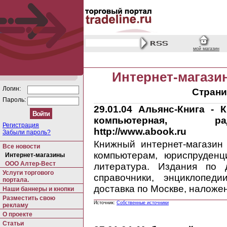
мой магазин
Интернет-магази
Логин:
Страни
Пароль:
29.01.04
Альянс-Книга - Кн
компьютерная, рад
Регистрация
http://www.abook.ru
Забыли пароль?
Книжный интернет-магазин 
Все новости
компьютерам, юриспруденц
Интернет-магазины
ООО Алтер-Вест
литература. Издания по 
Услуги торгового
справочники, энциклопеди
портала.
доставка по Москве, наложе
Наши баннеры и кнопки
Разместить свою
Источник:
Собственные источники
рекламу
О проекте
Статьи