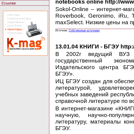
notebooks online http://www
Ссылки
Sokol-Online – интернет-ма
Roverbook, Geronimo, iRu, T
maxSelect. Низкие цены на п
Источник:
Собственные источники
13.01.04
КНИГИ - БГЭУ http:
В 2002г ведущий ВУЗ Р
государственный экон
Издательского центра БГ
БГЭУ».
ИЦ БГЭУ создан для обеспе
литературой, удовлетво
учебных заведений республи
справочной литературе по в
В интернет-магазине «КНИГ
научную, научно-популя
литературу, материалы ко
БГЭУ.