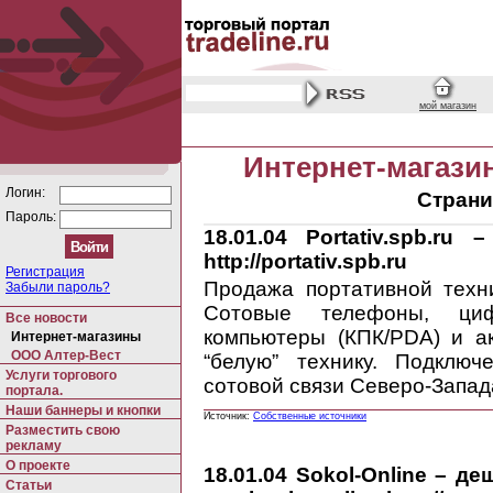
мой магазин
Интернет-магази
Логин:
Страни
Пароль:
18.01.04
Portativ.spb.ru 
http://portativ.spb.ru
Регистрация
Продажа портативной техни
Забыли пароль?
Сотовые телефоны, циф
Все новости
компьютеры (КПК/PDA) и а
Интернет-магазины
ООО Алтер-Вест
“белую” технику. Подклю
Услуги торгового
сотовой связи Северо-Запад
портала.
Наши баннеры и кнопки
Источник:
Собственные источники
Разместить свою
рекламу
О проекте
18.01.04
Sokol-Online – де
Статьи