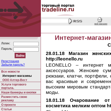
мой магазин
Интернет-магази
Логин:
С
Пароль:
28.01.18
Магазин женских
http://leonello.ru
Регистрация
LEONELLO – интернет ма
Забыли пароль?
аксессуаров. Женские сум
Все новости
рюкзаки, клатчи, портфели,
Интернет-магазины
ООО Алтер-Вест
вас красивые и современ
Услуги торгового
высоким мировым стандарт
портала.
моды.
Наши баннеры и кнопки
Разместить свою
18.01.18
Очарование от
рекламу
О проекте
косметика мелким оптом ht
Статьи