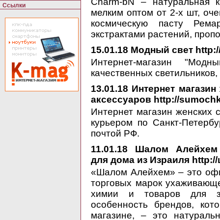
Charm-bN – натуральная к
Ссылки
мелким оптом от 2-х шт, оч
космическую пасту Рема
экстрактами растений, проп
15.01.18
Модный свет http://
Интернет-магазин "Мод
качественных светильников,
13.01.18
Интернет магазин 
аксессуаров http://sumochk
Интернет магазин женских с
курьером по Санкт-Петербу
почтой РФ.
11.01.18
Шалом Алейхем —
для дома из Израиля http:
«Шалом Алейхем» – это оф
торговых марок ухаживающе
химии и товаров для зд
особенность брендов, кот
магазине, – это натураль