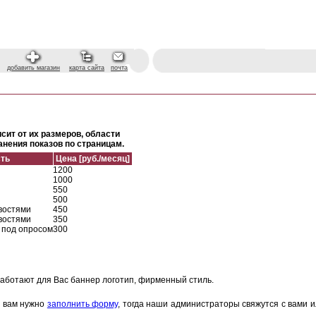
добавить магазин
карта сайта
почта
сит от их размеров, области
нения показов по страницам.
ть
Цена [руб./месяц]
1200
1000
550
500
востями
450
востями
350
 под опросом
300
аботают для Вас баннер логотип, фирменный стиль.
е вам нужно
заполнить форму
, тогда наши администраторы свяжутся с вами 