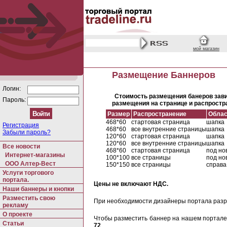
мой магазин
Размещение Баннеров
Логин:
Стоимость размещения банеров зави
Пароль:
размещения на странице и распростра
Размер
Распространение
Облас
468*60
стартовая страница
шапка
Регистрация
468*60
все внутренние страницы
шапка
Забыли пароль?
120*60
стартовая страница
шапка
120*60
все внутренние страницы
шапка
Все новости
468*60
стартовая страница
под но
Интернет-магазины
100*100
все страницы
под но
ООО Алтер-Вест
150*150
все страницы
справа
Услуги торгового
портала.
Цены не включают НДС.
Наши баннеры и кнопки
Разместить свою
При необходимости дизайнеры портала разр
рекламу
О проекте
Чтобы разместить баннер на нашем портал
Статьи
72