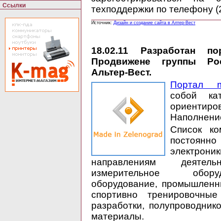
Ссылки
техподдержки по телефону (
Источник:
Дизайн и создание сайта в Алтер-Вест
18.02.11
Разработан пор
Продвижене группы Рос
Альтер-Вест.
Портал ma
собой ка
ориентир
Наполнение
Список ко
постоянно
электрони
направлениям деятель
измерительное оборуд
оборудование, промышленн
спортивно тренировочны
разработки, полупроводник
материалы.