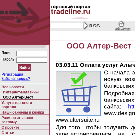
мой магазин
ООО Алтер-Вест
Логин:
Пароль:
03.03.11
Оплата услуг Альт
С начала 
Регистрация
новую воз
Забыли пароль?
банковских
Все новости
Интернет-магазины
Подробна
ООО Алтер-Вест
банковски
Услуги торгового
сайта:
ht
портала.
www.design
Наши баннеры и кнопки
Разместить свою
www.ultersuite.ru
рекламу
Для того, чтобы получить д
О проекте
Статьи
зарегестрироваться на 