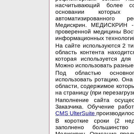
насчитывающий более со
основании которых с
автоматизированного ре
Медискрин. МЕДИСКРИН - 
проверенной медицины Вос
информационных технологи
На сайте используются 2 т
область контента находитс
которая используется для
Можно использовать разные
Под областью основног
использовать ротацию. Она
области, содержимое котор
на страницу (при перезагруз
Наполнение сайта осущес
Заказчика. Обучение раб
CMS UlterSuite
производилос
В короткие сроки (2 не
заполнено большинство 
Медискрин. Описание прод