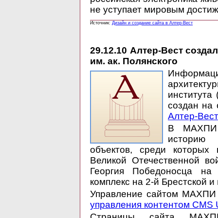
не уступает мировым дости
Источник:
Дизайн и создание сайта в Алтер-Вест
29.12.10
Алтер-Вест созда
им. ак. Полянского
Информ
архитект
института
создан на 
Алтер-Вест
В МАХПИ 
историю 
объектов, среди которых 
Великой Отечественной во
Георгия Победоносца на 
комплекс на 2-й Брестской и
Управление сайтом МАХПИ
управления контентом CMS Ul
Страницы сайта МАХП