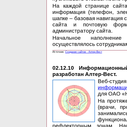
На каждой странице сайта
информация (телефон, элек
шапке – базовая навигация с
сайта и почтовую форм
администратору сайта.
Начальное наполнени
осуществлялось сотрудникам
Источник:
Создание сайтов - Алтер-Вест
02.12.10
Информационный 
разработан Алтер-Вест.
Веб-сту
информаци
для ОАО «Н
На протяже
(врачи, п
занимали
функцион
рефлекторным зонам. На