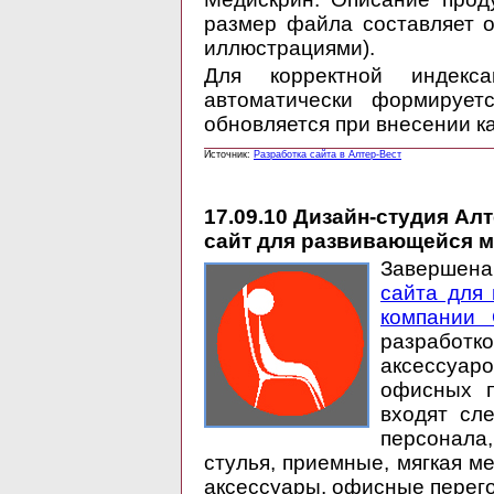
размер файла составляет о
иллюстрациями).
Для корректной индекс
автоматически формируетс
обновляется при внесении ка
Источник:
Разработка сайта в Алтер-Вест
17.09.10
Дизайн-студия Алт
сайт для развивающейся 
Завершен
сайта для
компании 
разработ
аксессуар
офисных п
входят сл
персонала,
стулья, приемные, мягкая м
аксессуары, офисные перего