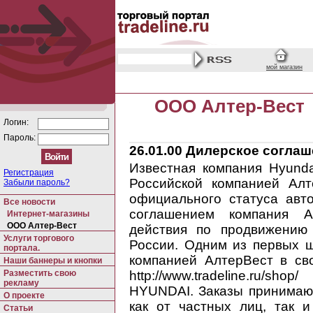
мой магазин
ООО Алтер-Вест
Логин:
Пароль:
26.01.00
Дилерское соглаше
Известная компания Hyunda
Регистрация
Российской компанией Алт
Забыли пароль?
официального статуса авт
Все новости
соглашением компания А
Интернет-магазины
ООО Алтер-Вест
действия по продвижению
Услуги торгового
России. Одним из первых 
портала.
компанией АлтерВест в св
Наши баннеры и кнопки
Разместить свою
http://www.tradeline.ru/
рекламу
HYUNDAI. Заказы принимаютс
О проекте
как от частных лиц, так 
Статьи