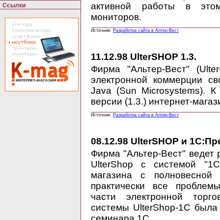
активной работы в это
Ссылки
мониторов.
Источник:
Разработка сайта в Алтер-Вест
11.12.98
UlterSHOP 1.3.
Фирма "Альтер-Вест" (Ulte
электронной коммерции св
Java (Sun Microsystems). 
версии (1.3.) интернет-магаз
Источник:
Разработка сайта в Алтер-Вест
08.12.98
UlterSHOP и 1С:Пр
Фирма "Альтер-Вест" ведет 
UlterShop с системой "1С
магазина с полновесной 
практически все проблем
части электронной торго
системы UlterShop-1C была
семинара 1С.