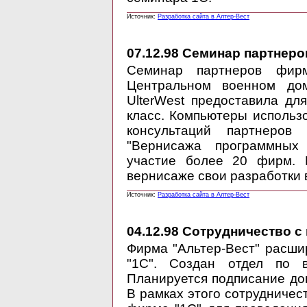
Источник:
Разработка сайта в Алтер-Вест
07.12.98
Семинар партнеро
Семинар партнеров фир
Центральном военном дом
UlterWest предоставила д
класс. Компьютеры использ
консультаций партнеров
"Вернисажа программных
участие более 20 фирм. К
вернисаже свои разработки 
Источник:
Разработка сайта в Алтер-Вест
04.12.98
Сотрудничество с 
Фирма "Альтер-Вест" расши
"1С". Создан отдел по в
Планируется подписание до
В рамках этого сотрудничес