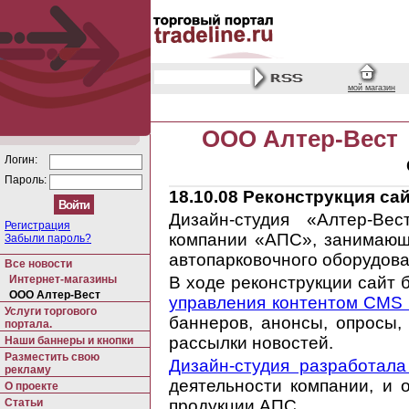
мой магазин
ООО Алтер-Вест
Логин:
Пароль:
18.10.08
Реконструкция сай
Дизайн-студия «Алтер-В
Регистрация
компании «АПС», занимающ
Забыли пароль?
автопарковочного оборудова
Все новости
Интернет-магазины
В ходе реконструкции сайт 
ООО Алтер-Вест
управления контентом CMS U
Услуги торгового
баннеров, анонсы, опросы,
портала.
рассылки новостей.
Наши баннеры и кнопки
Разместить свою
Дизайн-студия разработала
рекламу
деятельности компании, и 
О проекте
Статьи
продукции АПС.