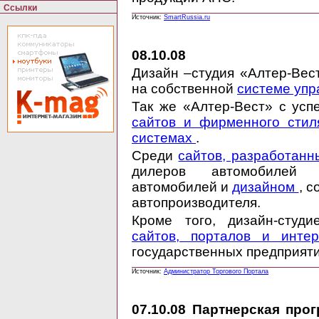
Ссылки
Источник:
SmartRussia.ru
08.10.08
Дизайн –студия «Алтер-Ве
на собственной
системе упр
Так же «Алтер-Вест» с ус
сайтов и фирменного стил
системах
.
Среди
сайтов, разработанн
дилеров автомобилей 
автомобилей и
дизайном 
, 
автопроизводителя.
Кроме того, дизайн-студи
сайтов, порталов и интер
государственных предприяти
Источник:
Администратор Торгового Портала
07.10.08
Партнерская прогр