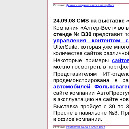
Источник:
Дизайн и создание сайта в Алтер-Вест
24.09.08
CMS на выставке «
Компания «Алтер-Вест» во в
стенде № B30
представит п
управления контентом с
UlterSuite, которая уже мно
количестве сайтов различно
Некоторые примеры
сайто
можно посмотреть в портфол
Представителям ИТ-отде
продемонстрирована в р
автомобилей Фольксваге
сайте компании АвтоПресту
в эксплуатацию на сайте но
Выставка пройдет с 30 по 
Пресне в павильоне №8. Пр
в офисе компании.
Источник:
Разработка сайта в Алтер-Вест