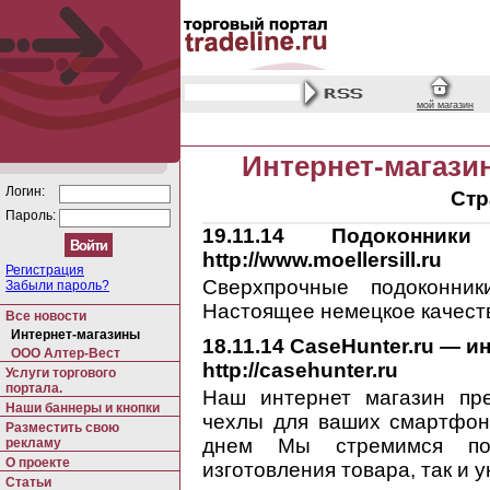
мой магазин
Интернет-магази
Логин:
Стр
Пароль:
19.11.14
Подоконники 
http://www.moellersill.ru
Регистрация
Сверхпрочные подоконни
Забыли пароль?
Настоящее немецкое качест
Все новости
Интернет-магазины
18.11.14
CaseHunter.ru — ин
ООО Алтер-Вест
http://casehunter.ru
Услуги торгового
портала.
Наш интернет магазин пре
Наши баннеры и кнопки
чехлы для ваших смартфон
Разместить свою
днем Мы стремимся под
рекламу
О проекте
изготовления товара, так и 
Статьи