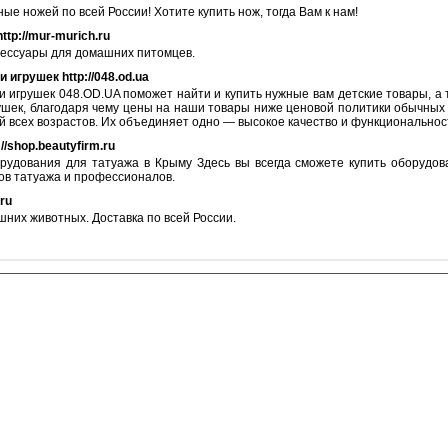
е ножей по всей России! Хотите купить нож, тогда Вам к нам!
tp://mur-murich.ru
сессуары для домашних питомцев.
 игрушек http://048.od.ua
и игрушек 048.OD.UA поможет найти и купить нужные вам детские товары, а 
шек, благодаря чему цены на наши товары ниже ценовой политики обычных 
й всех возрастов. Их объединяет одно — высокое качество и функциональнос
/shop.beautyfirm.ru
удования для татуажа в Крыму Здесь вы всегда сможете купить оборудов
ов татуажа и профессионалов.
ru
шних животных. Доставка по всей России.