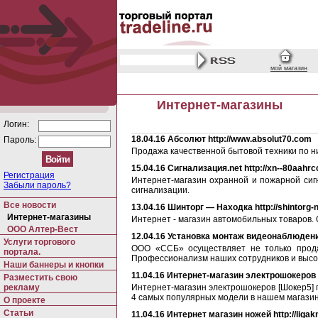
мой магазин
Интернет-магазины
Логин:
18.04.16
Абсолют http://www.absolut70.com
Пароль:
Продажа качественной бытовой техники по ни
15.04.16
Сигнализация.net http://xn--80aahrc
Регистрация
Интернет-магазин охранной и пожарной сиг
Забыли пароль?
сигнализации.
Все новости
13.04.16
Шинторг — Находка http://shintorg-
Интернет-магазины
Интернет - магазин автомобильных товаров.
ООО Алтер-Вест
12.04.16
Установка монтаж видеонаблюдение
Услуги торгового
ООО «ССБ» осуществляет не только продаж
портала.
Профессионализм наших сотрудников и высоко
Наши баннеры и кнопки
11.04.16
Интернет-магазин электрошокеров [Ш
Разместить свою
рекламу
Интернет-магазин электрошокеров [Шокер5] 
4 самых популярных модели в нашем магазин
О проекте
Статьи
11.04.16
Интернет магазин ножей http://ligakn