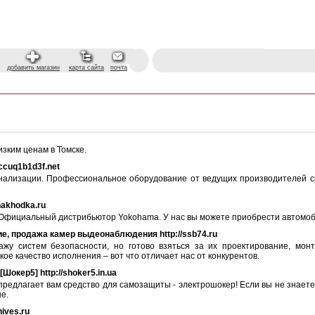
добавить магазин
карта сайта
почта
зким ценам в Томске.
ccuq1b1d3f.net
нализации. Профессиональное оборудование от ведущих производителей с
nakhodka.ru
 Официальный дистрибьютор Yokohama. У нас вы можете приобрести автомоб
, продажа камер выдеонаблюдения http://ssb74.ru
у систем безопасности, но готово взяться за их проектирование, монт
е качество исполнения – вот что отличает нас от конкурентов.
окер5] http://shoker5.in.ua
предлагает вам средство для самозащиты - электрошокер! Если вы не знаете
е.
ives.ru