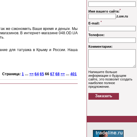
так же сэкономить Ваше время и деньги. Мы
магазинов. В интернет-магазине 048.OD.UA
ть.
ание для татуажа в Крыму и России. Наша
Страница:
1
…
<<
64
65
66
67
68
>>
…
401