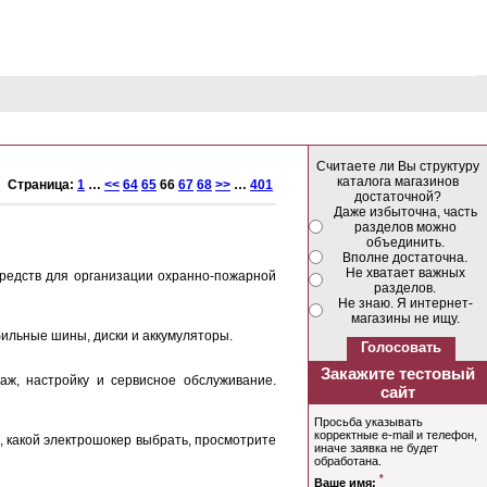
Считаете ли Вы структуру
каталога магазинов
Страница:
1
…
<<
64
65
66
67
68
>>
…
401
достаточной?
Даже избыточна, часть
разделов можно
объединить.
Вполне достаточна.
Не хватает важных
редств для организации охранно-пожарной
разделов.
Не знаю. Я интернет-
магазины не ищу.
ильные шины, диски и аккумуляторы.
аж, настройку и сервисное обслуживание.
, какой электрошокер выбрать, просмотрите