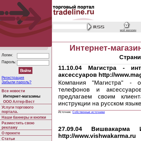
мой магазин
Интернет-магази
Логин:
Страни
Пароль:
11.10.04
Магистра - инте
аксессуаров http://www.mag
Регистрация
Компания "Магистра" - 
Забыли пароль?
телефонов и аксессуаро
Все новости
предлагаем своим клиент
Интернет-магазины
ООО Алтер-Вест
инструкции на русском язы
Услуги торгового
портала.
Источник:
Собственные источники
Наши баннеры и кнопки
Разместить свою
рекламу
27.09.04
Вишвакарма Инт
О проекте
http://www.vishwakarma.ru
Статьи