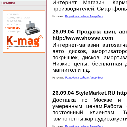
Интернет Магазин. Карм
Ссылки
производителей. Смартфоны
Источник:
Разработка сайта в Алтер-Вест
26.09.04
Продажа шин, авто
http://www.shosse.com
Интернет-магазин автозап
авто дисков, амортизатор
покрышек, дисков, амортиз
Низкие цены, бесплатная д
магнитол и т.д.
Источник:
Разработка сайта в Алтер-Вест
26.09.04
StyleMarket.RU http
Доставка по Москве и о
умеренным ценам.Работа 
постоянный клиентам. Те
компоненты,кар аудио,акусти
Источник:
Разработка сайта в Алтер-Вест