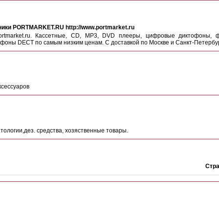
ники PORTMARKET.RU http://www.portmarket.ru
ortmarket.ru. Кассетные, CD, MP3, DVD плееры, цифровые диктофоны,
оны DECT по самым низким ценам. С доставкой по Москве и Санкт-Петербур
ксессуаров
ологии,дез. средства, хозяственные товары.
Стр