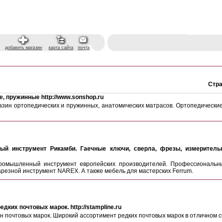
добавить магазин
карта сайта
почта
Стр
, пружинные http://www.sonshop.ru
азин ортопедических и пружинных, анатомических матрасов. Ортопедически
 инструмент Рикамби. Гаечные ключи, сверла, фрезы, измерительн
ромышленный инструмент европейских производителей. Профессиональн
езной инструмент NAREX. А также мебель для мастерских Ferrum.
ких почтовых марок. http://stampline.ru
почтовых марок. Широкий ассортимент редких почтовых марок в отличном со