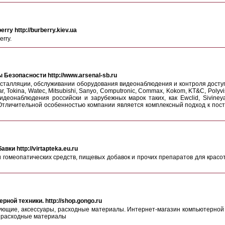
y http://burberry.kiev.ua
rry.
езопасности http://www.arsenal-sb.ru
нсталляции, обслуживании оборудования видеонаблюдения и контроля досту
Tokina, Watec, Mitsubishi, Sanyo, Computronic, Commax, Kokom, KT&C, Polyvisio
онаблюдения российски и зарубежных марок таких, как Ewclid, Sivineya/AVi
Отличительной особенностью компании является комплексный подход к пост
ки http://virtapteka.eu.ru
и гомеопатических средств, пищевых добавок и прочих препаратов для красо
ой техники. http://shop.gongo.ru
ющие, аксессуары, расходные материалы. Интернет-магазин компьютерной т
 расходные материалы