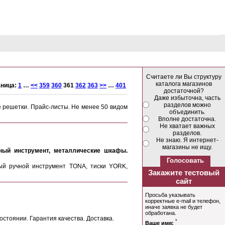
Считаете ли Вы структуру
каталога магазинов
аница:
1
…
<<
359
360
361
362
363
>>
…
401
достаточной?
Даже избыточна, часть
разделов можно
е решетки. Прайс-листы. Не менее 50 видом
объединить.
Вполне достаточна.
Не хватает важных
разделов.
Не знаю. Я интернет-
магазины не ищу.
ый инструмент, металлические шкафы. 
ый ручной инструмент TONA, тиски YORK,
стоянии. Гарантия качества. Доставка.