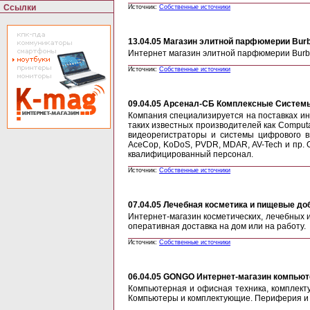
Ссылки
Источник:
Собственные источники
13.04.05
Магазин элитной парфюмерии Burberr
Интернет магазин элитной парфюмерии Burbe
Источник:
Собственные источники
09.04.05
Арсенал-СБ Комплексные Системы Б
Компания специализируется на поставках и
таких известных производителей как Computar, 
видеорегистраторы и системы цифрового виде
AceCop, KoDoS, PVDR, MDAR, AV-Tech и пр. 
квалифицированный персонал.
Источник:
Собственные источники
07.04.05
Лечебная косметика и пищевые добав
Интернет-магазин косметических, лечебных 
оперативная доставка на дом или на работу.
Источник:
Собственные источники
06.04.05
GONGO Интернет-магазин компьютерн
Компьютерная и офисная техника, комплекту
Компьютеры и комплектующие. Периферия и