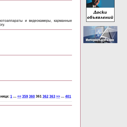
 фотоаппараты и видеокамеры, карманные
гу.
аница:
1
…
<<
359
360
361
362
363
>>
…
401