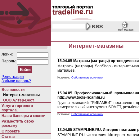
мой магазин
Интернет-магазины
Логин:
15.04.05
Матрасы (матрацы) ортопедические
Пароль:
Матрасы (матрацы). SonShop - интернет-маг
матрацев.
Регистрация
Источник:
Собственные источники
Забыли пароль?
Все новости
15.04.05
Профессиональный промышленный
Интернет-магазины
http://www.tools-ricambi.ru
ООО Алтер-Вест
Группа компаний "РИКАМБИ" поставляет п
Услуги торгового
измерительный инструмент SOMET, резьбонар
портала.
Источник:
Собственные источники
Наши баннеры и кнопки
Разместить свою
рекламу
13.04.05
STAMPLINE.RU. Интернет-магазин ред
О проекте
STAMPLINE.RU. Филателия. Интернет-магазин 
Статьи