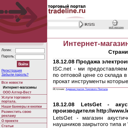
мой магазин
Интернет-магази
Логин:
Страни
Пароль:
18.12.08
Продажа электроинс
ISC.net - ми предоставляе
Регистрация
по оптовой цене со склада в
Забыли пароль?
прокат инструменты которы
Все новости
Интернет-магазины
Источник:
Администратор Торгового Портала
ООО Алтер-Вест
Услуги торгового
портала.
18.12.08
LetsGet - акус
Наши баннеры и кнопки
производителя http://www.le
Разместить свою
рекламу
LetsGet - магазин акустиче
О проекте
наушников закрытого типа и
Статьи