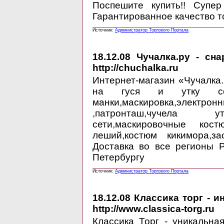
Поспешите купить!! Супер
Гарантированное качество т
Источник:
Администратор Торгового Портала
18.12.08
Чучалка.ру - сна
http://chuchalka.ru
Интернет-магазин «Чучалка
на гуся и утку со 
манки,маскировка,электр
,патронташ,чучела ут
сети,маскировочные костю
леший,костюм кикимора,зас
Доставка во все регионы Р
Петербургу
Источник:
Администратор Торгового Портала
18.12.08
Классика торг - ин
http://www.classica-torg.ru
Классика Торг - уникальна