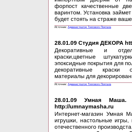
форпост качественные две
варинтом. Установка займет
будет стоять на страже ваше
Источник:
Администратор Торгового Портала
28.01.09
Студия ДЕКОРА http
Декоративные и отде
краски,цветные штукатурк
эпоксидные покрытия для п
декоративные краски сп
материалы для декорирован
Источник:
Администратор Торгового Портала
28.01.09
Умная Маша. р
http://umnaymasha.ru
Интернет-магазин Умная М
игрушки, настольные игры, 
отечественного производста