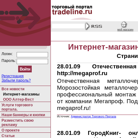
мой магазин
Интернет-магази
Логин:
Страни
Пароль:
28.01.09
Отечественная
http://megaprof.ru
Регистрация
Отечественная металлочер
Забыли пароль?
Морозостойкая металлоче
Все новости
профессиональный монтаж 
Интернет-магазины
ООО Алтер-Вест
от компании Мегапроф. По
Услуги торгового
megaprof.ru!
портала.
Наши баннеры и кнопки
Источник:
Администратор Торгового Портала
Разместить свою
рекламу
О проекте
28.01.09
ГородКниг- онл
Статьи