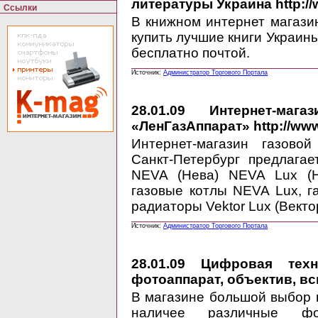
литературы Украина http:/
Ссылки
В книжном интернет магази
купить лучшие книги Украин
бесплатно почтой.
Источник:
Администратор Торгового Портала
28.01.09
Интернет-магаз
«ЛенГазАппарат» http://www
Интернет-магазин газово
Санкт-Петербург предлагае
NEVA (Нева) NEVA Lux (Н
газовые котлы NEVA Lux, 
радиаторы Vektor Lux (Векто
Источник:
Администратор Торгового Портала
28.01.09
Цифровая техник
фотоаппарат, объектив, вс
В магазине большой выбор 
наличее различные ф