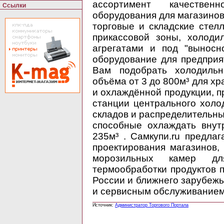
ассортимент качествен
Ссылки
оборудования для магазинов 
торговые и складские стел
прикассовой зоны, холоди
агрегатами и под "выносн
оборудование для предпри
Вам подобрать холодиль
объёма от 3 до 800м³ для х
и охлаждённой продукции, 
станции центрального холо
складов и распределительны
способные охлаждать внут
235м³ . Самкупи.ru предлаг
проектирования магазинов,
морозильных камер дл
термообработки продуктов п
России и ближнего зарубеж
и сервисным обслуживанием
Источник:
Администратор Торгового Портала