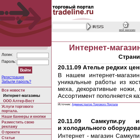
мой магазин
Интернет-магази
Логин:
Страни
Пароль:
20.11.09
Ателье редких ценн
В нашем интернет-магазин
Регистрация
уникальные работы из кос
Забыли пароль?
меха, декоративные ножи,
Все новости
Ассортимент пополняется к
Интернет-магазины
ООО Алтер-Вест
Источник:
Администратор Торгового Портала
Услуги торгового
портала.
Наши баннеры и кнопки
20.11.09
Самкупи.ру ин
Разместить свою
рекламу
и холодильного оборудован
О проекте
Интернет - магазин Самкупи
Статьи