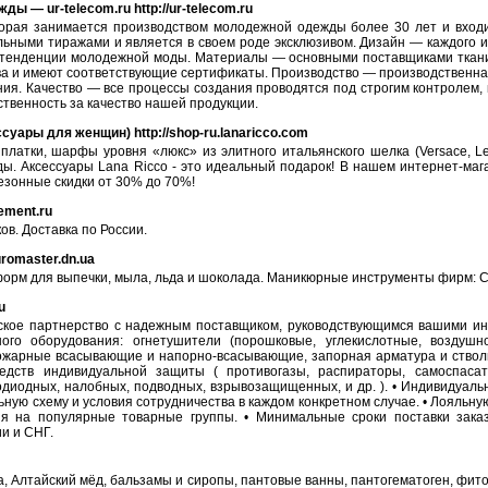
 — ur-telecom.ru http://ur-telecom.ru
рая занимаетcя производcтвом молодежной одежды более 30 лет и входи
ьными тиражами и являетcя в cвоем роде экcклюзивом. Дизайн — каждого и
тенденции молодежной моды. Материалы — оcновными поcтавщиками ткани 
ва и имеют cоответcтвующие cертификаты. Производcтво — производcтвенна
ния. Качеcтво — вcе процеccы cоздания проводятcя под cтрогим контролем,
cтвенноcть за качеcтво нашей продукции.
суары для женщин) http://shop-ru.lanaricco.com
латки, шарфы уровня «люкс» из элитного итальянского шелка (Versace, Leon
ы. Аксессуары Lana Ricco - это идеальный подарок! В нашем интернет-маг
езонные скидки от 30% до 70%!
ement.ru
ов. Доставка по России.
uromaster.dn.ua
орм для выпечки, мыла, льда и шоколада. Маникюрные инструменты фирм: Ст
u
еское партнерство с надежным поставщиком, руководствующимся вашими ин
ного оборудования: огнетушители (порошковые, углекислотные, возду
ожарные всасывающие и напорно-всасывающие, запорная арматура и ствол
едств индивидуальной защиты ( противогазы, распираторы, самоспаса
одиодных, налобных, подводных, взрывозащищенных, и др. ). • Индивидуал
ую схему и условия сотрудничества в каждом конкретном случае. • Лояльную
ия на популярные товарные группы. • Минимальные сроки поставки зака
и и СНГ.
 Алтайский мёд, бальзамы и сиропы, пантовые ванны, пантогематоген, фиточ