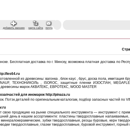
добавить магазин
карта сайта
почта
Стр
нске. Бесплатная доставка по г. Минску, возможна платная доставка по Рес
://les64.ru
товленной из древесины: вагонка , блок-хаус , брус, доска пола, имитация б
KNAUF, ТЕХНОНИКОЛЬ , ISOROC, защитные пленки ИЗОСПАН, MEGAFLEX,
ки древесины марок АКВАТЕКС, ЕВРОТЕКС, WOOD MASTER
апчастей для иномарок http://pinaza.ru
к. Потзк деталей по оригинальным каталогам, подбор запасных частей по VI
v.ru
т свою продукцию на рынке специального инструмента — инструмент с при
няшний день в нашем ассортименте: пластины твердосплавные напаиваемые
 минералокерамические, зубки твердосплавные, резцы буровые, керн тверд
водки твердосплавные, глазки твердосплавные, буровой инструмент, горный 