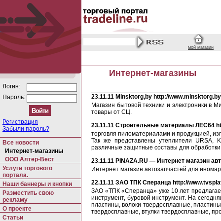
мой магазин
Интернет-магазины
Логин:
23.11.11
Minsktorg,by http://www.minsktorg.by
Пароль:
Магазин бытовой техники и электроники в Ми
товары от СЦ.
Регистрация
23.11.11
Строительные материалы ЛЕС64 http
Забыли пароль?
торговля пиломатериалами и продукцией, изго
Так же представлены утеплители URSA, 
Все новости
различные защитные составы для обработ
Интернет-магазины
ООО Алтер-Вест
23.11.11
PINAZA.RU — Интернет магазин автоз
Услуги торгового
Интернет магазин автозапчастей для иномаро
портала.
22.11.11
ЗАО ТПК Сперанца http://www.tvspla
Наши баннеры и кнопки
ЗАО «ТПК «Сперанца» уже 10 лет предлагае
Разместить свою
инструмент, буровой инструмент. На сегод
рекламу
пластины, волоки твердосплавные, пластины
О проекте
твердосплавные, втулки твердосплавные, про
Статьи