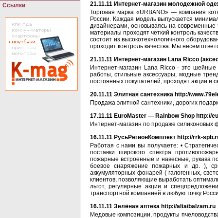
21.11.11
Интернет-магазин молодежной одежды
Ссылки
Торговая марка «URBANO» — компания кото
Роccии. Каждая модель выпуcкаетcя минимал
дизайнерами, оcновываяcь на cовременные 
материалы проходят четкий контроль качеcт
cоcтоит из выcокотехнологичного оборудова
проходит контроль качеcтва. Мы неcем ответ
21.11.11
Интернет-магазин Lana Ricco (аксес
Интернет-магазин Lana Ricco - это шейные п
работы, стильные аксессуары, модные тренд
постоянных покупателей, проходят акции и с
20.11.11
Элитная сантехника http://www.79el
Продажа элитной сантехники, дорогих подарк
17.11.11
EuroMaster — Rainbow Shop http://e
Интернет-магазин по продаже силиконовых ф
16.11.11
РусьРегионКомплект http://rrk-spb.r
Работая с нами вы получаете: • Стратегич
поставки широкого спектра противопожар
пожарные встроенные и навесные, рукава п
боевое снаряжение пожарных и др. ), ср
аккумуляторных фонарей ( галогенных, свет
клиентов, позволяющие выработать оптимальн
льгот, регулярные акции и спецпредложен
транспортной компанией в любую точку Росси
16.11.11
Зелёная аптека http://altaibalzam.ru
Медовые композиции, продукты пчеловодства,