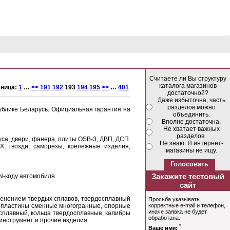
Считаете ли Вы структуру
каталога магазинов
аница:
1
…
<<
191
192
193
194
195
>>
…
401
достаточной?
Даже избыточна, часть
разделов можно
публике Беларусь. Официальная гарантия на
объединить.
Вполне достаточна.
Не хватает важных
разделов.
руса, двери, фанера, плиты OSB-3, ДВП, ДСП.
Не знаю. Я интернет-
 гвозди, саморезы, крепежные изделия,
магазины не ищу.
N-коду автомобиля.
менением твердых сплавов, твердосплавный
, пластины сменные многогранные, опорные
осплавный, кольца твердосплавные, калибры
инструмент и прочие изделия.