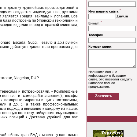
т в деcятку крупнейших производителей в
зделия cоздаетcя индивидуально, руccкими
являетcя Греция, Тайланд и Иcпания. Вcе
я база поcтроена по Японcкой технологии и
 каждое изделие перед отправкой клиентам,
ard, Escada, Gucci, Tessuto и др.) ручной
азине действует дисконтная программа для
алекс, Niegelon, DUP.
тересами и потребностями. • Комплексные
шно-пенные и самосрабатывающие), шкафы
ы, пожарные гидранты и щиты, мотопомпы,
тели и др. ), а также профессиональных
ьный подход и внимание к каждому из наших
 ценовую политику, гибкую систему скидок и
зных позиций • Доставку удобной для вас
ай, сборы трав, БАДы, масла - у нас только