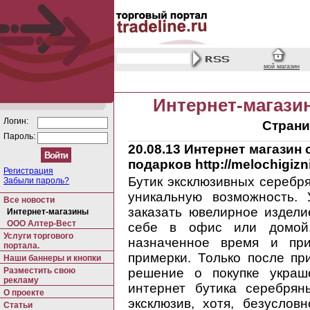
мой магазин
Интернет-магази
Логин:
Страни
Пароль:
20.08.13
Интернет магазин 
подарков http://melochigizni
Регистрация
Бутик эксклюзивных серебр
Забыли пароль?
уникальную возможность.
Все новости
заказать ювелирное издели
Интернет-магазины
ООО Алтер-Вест
себе в офис или домой.
Услуги торгового
назначенное время и пр
портала.
примерки. Только после п
Наши баннеры и кнопки
Разместить свою
решение о покупке украш
рекламу
интернет бутика серебря
О проекте
эксклюзив, хотя, безусло
Статьи