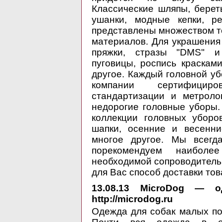
Классические шляпы, бере
ушанки, модные кепки, р
представлены множеством т
материалов. Для украшения
пряжки, стразы "DMS" и 
пуговицы, роспись краскам
другое. Каждый головной уб
компании сертифицир
стандартизации и метроло
недорогие головные уборы
коллекции головных уборо
шапки, осенние и весенн
многое другое. Мы всег
порекомендуем наиболе
необходимой сопроводитель
для Вас способ доставки тов
13.08.13
MicroDog — од
http://microdog.ru
Одежда для собак малых по