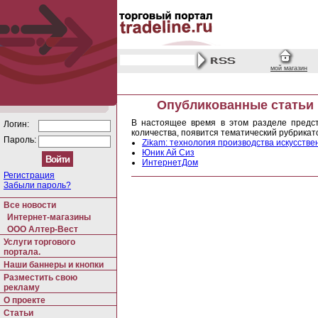
мой магазин
Опубликованные статьи
В настоящее время в этом разделе предст
Логин:
количества, появится тематический рубрикат
Пароль:
Zikam: технология производства искусстве
Юник Ай Сиз
ИнтернетДом
Регистрация
Забыли пароль?
Все новости
Интернет-магазины
ООО Алтер-Вест
Услуги торгового
портала.
Наши баннеры и кнопки
Разместить свою
рекламу
О проекте
Статьи