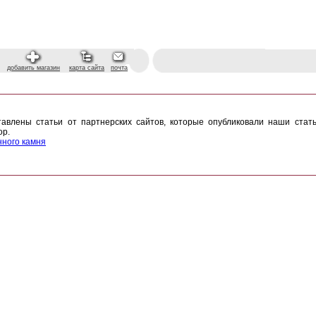
добавить магазин
карта сайта
почта
авлены статьи от партнерских сайтов, которые опубликовали наши стат
ор.
нного камня